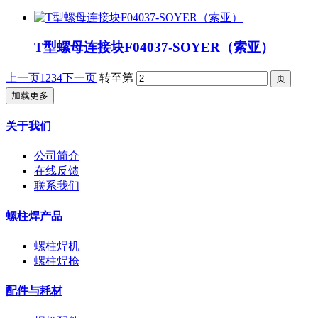
T型螺母连接块F04037-SOYER（索亚）
上一页
1
2
3
4
下一页
转至第
加载更多
关于我们
公司简介
在线反馈
联系我们
螺柱焊产品
螺柱焊机
螺柱焊枪
配件与耗材