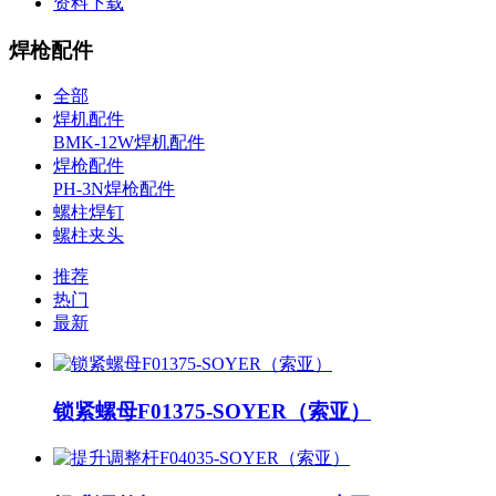
资料下载
焊枪配件
全部
焊机配件
BMK-12W焊机配件
焊枪配件
PH-3N焊枪配件
螺柱焊钉
螺柱夹头
推荐
热门
最新
锁紧螺母F01375-SOYER（索亚）