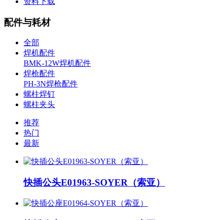
资料下载
配件与耗材
全部
焊机配件
BMK-12W焊机配件
焊枪配件
PH-3N焊枪配件
螺柱焊钉
螺柱夹头
推荐
热门
最新
快插公头E01963-SOYER（索亚）