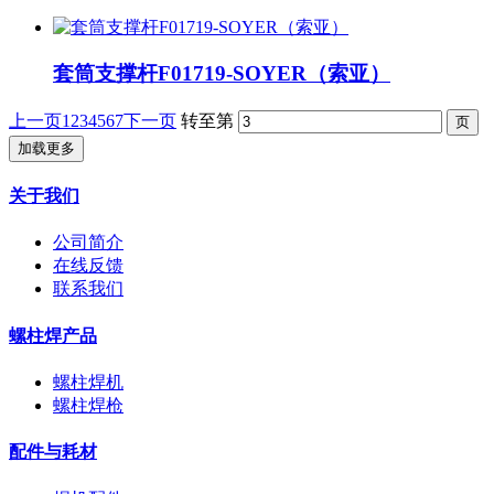
套筒支撑杆F01719-SOYER（索亚）
上一页
1
2
3
4
5
6
7
下一页
转至第
加载更多
关于我们
公司简介
在线反馈
联系我们
螺柱焊产品
螺柱焊机
螺柱焊枪
配件与耗材