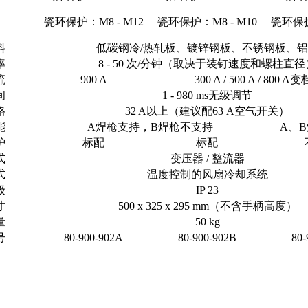
瓷环保护：M8 - M12
瓷环保护：M8 - M10
瓷环保护
料
低碳钢冷/热轧板、镀锌钢板、不锈钢板、
率
8 - 50 次/分钟（取决于装钉速度和螺柱直径
流
900 A
300 A / 500 A / 800 
间
1 - 980 ms无级调节
格
32 A以上（建议配63 A空气开关）
能
A焊枪支持，B焊枪不支持
A、
护
标配
标配
式
变压器 / 整流器
式
温度控制的风扇冷却系统
级
IP 23
寸
500 x 325 x 295 mm（不含手柄高度）
量
50 kg
号
80-900-902A
80-900-902B
80-