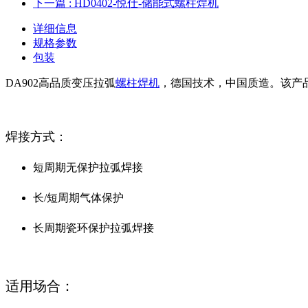
下一篇
: HD0402-悦仕-储能式螺柱焊机
详细信息
规格参数
包装
DA902高品质变压拉弧
螺柱焊机
，德国技术，中国质造。该产
焊接方式：
短周期无保护拉弧焊接
长/短周期气体保护
长周期瓷环保护拉弧焊接
适用场合：