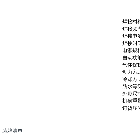
焊接材
焊接频
焊接电
焊接时
电源规
自动功
气体保
动力方
冷却方
防水等
外形尺
机身重
订货序
装箱清单：