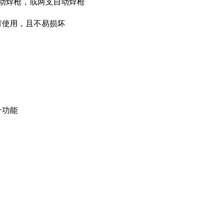
手动焊枪，或两支自动焊枪
钉使用，且不易损坏
升功能