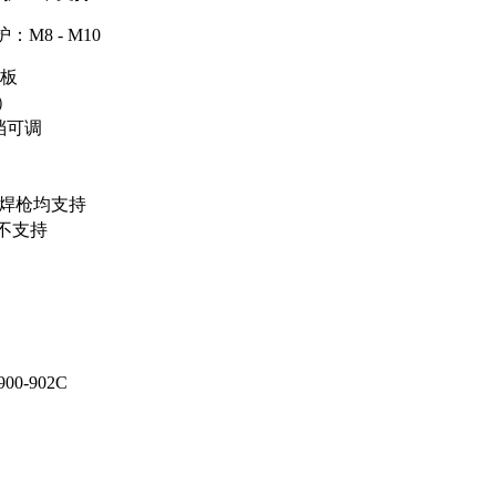
：M8 - M10
铝板
）
A变档可调
B焊枪均支持
不支持
900-902C